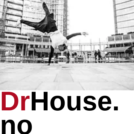
Dr
House.
no