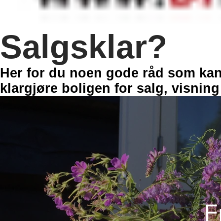
Salgsklar?
Her for du noen gode råd som kan hj
klargjøre boligen for salg, visning 
Fly
F